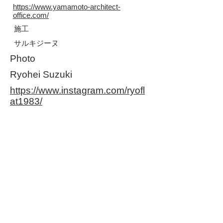
https://www.yamamoto-architect-
office.com/
施工
サルキジーヌ
Photo
Ryohei Suzuki
https://www.instagram.com/ryofl
at1983/
〒956-0862 新潟県新潟市秋葉区新町3-12-25
tel
0250-23-2765
/ mail
saru@sarukiji-nu.jp